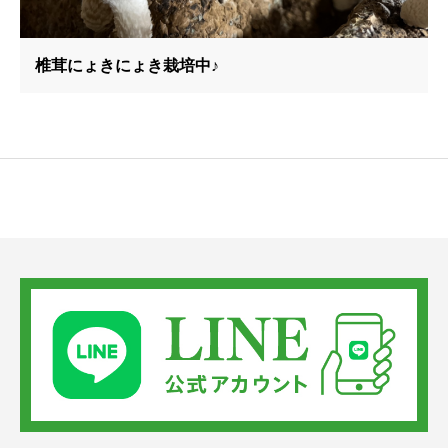
椎茸にょきにょき栽培中♪