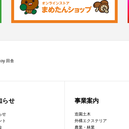
njoy 田舎
知らせ
事業案内
らせ
造園土木
ント
外構エクステリア
金
農業・林業